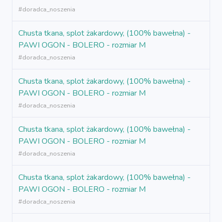
#doradca_noszenia
Chusta tkana, splot żakardowy, (100% bawełna) -
PAWI OGON - BOLERO - rozmiar M
#doradca_noszenia
Chusta tkana, splot żakardowy, (100% bawełna) -
PAWI OGON - BOLERO - rozmiar M
#doradca_noszenia
Chusta tkana, splot żakardowy, (100% bawełna) -
PAWI OGON - BOLERO - rozmiar M
#doradca_noszenia
Chusta tkana, splot żakardowy, (100% bawełna) -
PAWI OGON - BOLERO - rozmiar M
#doradca_noszenia