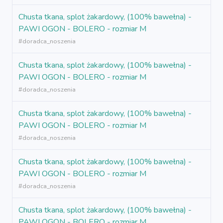
Chusta tkana, splot żakardowy, (100% bawełna) -
PAWI OGON - BOLERO - rozmiar M
#doradca_noszenia
Chusta tkana, splot żakardowy, (100% bawełna) -
PAWI OGON - BOLERO - rozmiar M
#doradca_noszenia
Chusta tkana, splot żakardowy, (100% bawełna) -
PAWI OGON - BOLERO - rozmiar M
#doradca_noszenia
Chusta tkana, splot żakardowy, (100% bawełna) -
PAWI OGON - BOLERO - rozmiar M
#doradca_noszenia
Chusta tkana, splot żakardowy, (100% bawełna) -
PAWI OGON - BOLERO - rozmiar M