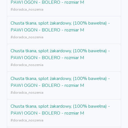
PAWI OGON - BOLERO - rozmiar M
#doradca_noszenia
Chusta tkana, splot żakardowy, (100% bawełna) -
PAWI OGON - BOLERO - rozmiar M
#doradca_noszenia
Chusta tkana, splot żakardowy, (100% bawełna) -
PAWI OGON - BOLERO - rozmiar M
#doradca_noszenia
Chusta tkana, splot żakardowy, (100% bawełna) -
PAWI OGON - BOLERO - rozmiar M
#doradca_noszenia
Chusta tkana, splot żakardowy, (100% bawełna) -
PAWI OGON - BOLERO - rozmiar M
#doradca_noszenia