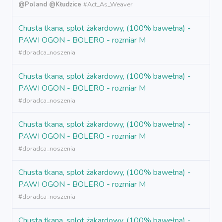
@Poland
@Kłudzice
#
Act_As_Weaver
Blog
Chusta tkana, splot żakardowy, (100% bawełna) -
PAWI OGON - BOLERO - rozmiar M
Kontakt
#doradca_noszenia
Chusta tkana, splot żakardowy, (100% bawełna) -
PAWI OGON - BOLERO - rozmiar M
#doradca_noszenia
Chusta tkana, splot żakardowy, (100% bawełna) -
PAWI OGON - BOLERO - rozmiar M
#doradca_noszenia
Chusta tkana, splot żakardowy, (100% bawełna) -
PAWI OGON - BOLERO - rozmiar M
#doradca_noszenia
Chusta tkana, splot żakardowy, (100% bawełna) -