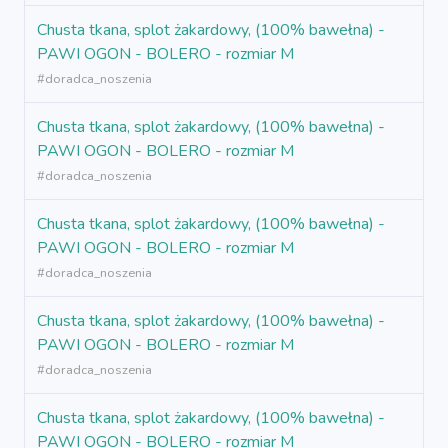
Chusta tkana, splot żakardowy, (100% bawełna) -
PAWI OGON - BOLERO - rozmiar M
#doradca_noszenia
Chusta tkana, splot żakardowy, (100% bawełna) -
PAWI OGON - BOLERO - rozmiar M
#doradca_noszenia
Chusta tkana, splot żakardowy, (100% bawełna) -
PAWI OGON - BOLERO - rozmiar M
#doradca_noszenia
Chusta tkana, splot żakardowy, (100% bawełna) -
PAWI OGON - BOLERO - rozmiar M
#doradca_noszenia
Chusta tkana, splot żakardowy, (100% bawełna) -
PAWI OGON - BOLERO - rozmiar M