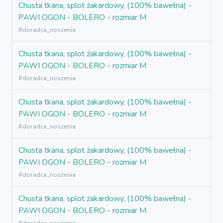
Chusta tkana, splot żakardowy, (100% bawełna) -
PAWI OGON - BOLERO - rozmiar M
#doradca_noszenia
Chusta tkana, splot żakardowy, (100% bawełna) -
PAWI OGON - BOLERO - rozmiar M
#doradca_noszenia
Chusta tkana, splot żakardowy, (100% bawełna) -
PAWI OGON - BOLERO - rozmiar M
#doradca_noszenia
Chusta tkana, splot żakardowy, (100% bawełna) -
PAWI OGON - BOLERO - rozmiar M
#doradca_noszenia
Chusta tkana, splot żakardowy, (100% bawełna) -
PAWI OGON - BOLERO - rozmiar M