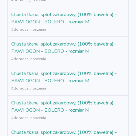
#doradca_noszenia
Chusta tkana, splot żakardowy, (100% bawełna) -
PAWI OGON - BOLERO - rozmiar M
#doradca_noszenia
Chusta tkana, splot żakardowy, (100% bawełna) -
PAWI OGON - BOLERO - rozmiar M
#doradca_noszenia
Chusta tkana, splot żakardowy, (100% bawełna) -
PAWI OGON - BOLERO - rozmiar M
#doradca_noszenia
Chusta tkana, splot żakardowy, (100% bawełna) -
PAWI OGON - BOLERO - rozmiar M
#doradca_noszenia
Chusta tkana, splot żakardowy, (100% bawełna) -