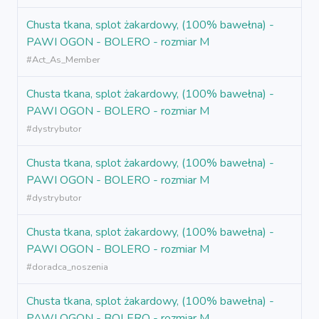
Chusta tkana, splot żakardowy, (100% bawełna) -
PAWI OGON - BOLERO - rozmiar M
#
Act_As_Member
Chusta tkana, splot żakardowy, (100% bawełna) -
PAWI OGON - BOLERO - rozmiar M
#dystrybutor
Chusta tkana, splot żakardowy, (100% bawełna) -
PAWI OGON - BOLERO - rozmiar M
#dystrybutor
Chusta tkana, splot żakardowy, (100% bawełna) -
PAWI OGON - BOLERO - rozmiar M
#doradca_noszenia
Chusta tkana, splot żakardowy, (100% bawełna) -
PAWI OGON - BOLERO - rozmiar M