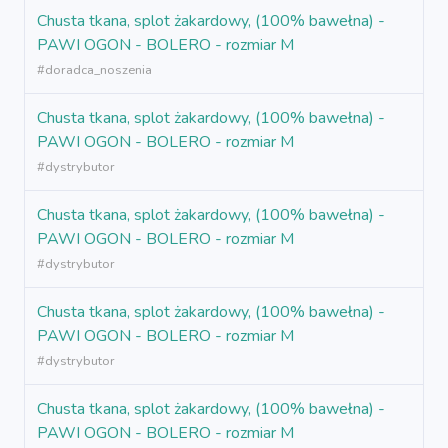
Chusta tkana, splot żakardowy, (100% bawełna) -
PAWI OGON - BOLERO - rozmiar M
#doradca_noszenia
Chusta tkana, splot żakardowy, (100% bawełna) -
PAWI OGON - BOLERO - rozmiar M
#dystrybutor
Chusta tkana, splot żakardowy, (100% bawełna) -
PAWI OGON - BOLERO - rozmiar M
#dystrybutor
Chusta tkana, splot żakardowy, (100% bawełna) -
PAWI OGON - BOLERO - rozmiar M
#dystrybutor
Chusta tkana, splot żakardowy, (100% bawełna) -
PAWI OGON - BOLERO - rozmiar M