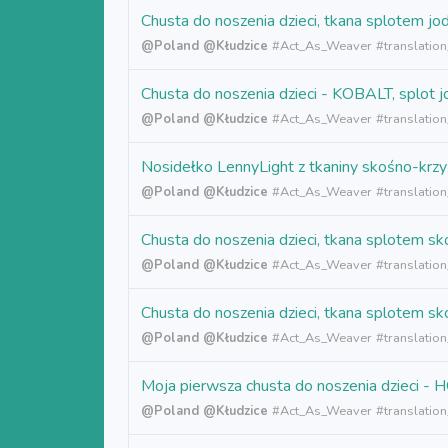
Chusta do noszenia dzieci, tkana splote
@Poland
@Kłudzice
#
Act_As_Weaver
#translatio
Chusta do noszenia dzieci - KOBALT, splot
@Poland
@Kłudzice
#
Act_As_Weaver
#translatio
Nosidełko LennyLight z tkaniny skośno-k
@Poland
@Kłudzice
#
Act_As_Weaver
#translation
Chusta do noszenia dzieci, tkana splotem
@Poland
@Kłudzice
#
Act_As_Weaver
#translatio
Chusta do noszenia dzieci, tkana splotem
@Poland
@Kłudzice
#
Act_As_Weaver
#translation
Moja pierwsza chusta do noszenia dzieci 
@Poland
@Kłudzice
#
Act_As_Weaver
#translatio