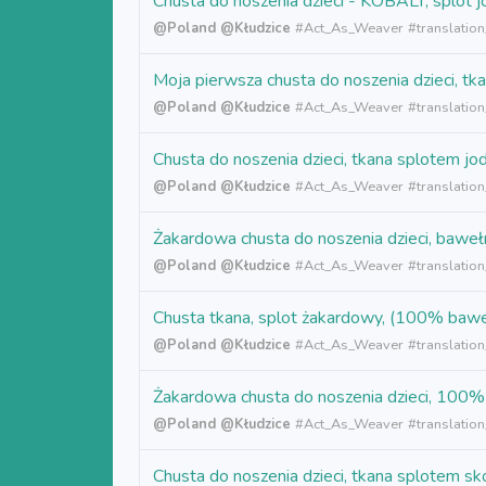
Chusta do noszenia dzieci - KOBALT, splot
@Poland
@Kłudzice
#
Act_As_Weaver
#translatio
Moja pierwsza chusta do noszenia dzieci
@Poland
@Kłudzice
#
Act_As_Weaver
#translation
Chusta do noszenia dzieci, tkana splote
@Poland
@Kłudzice
#
Act_As_Weaver
#translatio
Żakardowa chusta do noszenia dzieci, baw
@Poland
@Kłudzice
#
Act_As_Weaver
#translatio
Chusta tkana, splot żakardowy, (100% ba
@Poland
@Kłudzice
#
Act_As_Weaver
#translatio
Żakardowa chusta do noszenia dzieci, 10
@Poland
@Kłudzice
#
Act_As_Weaver
#translatio
Chusta do noszenia dzieci, tkana splotem