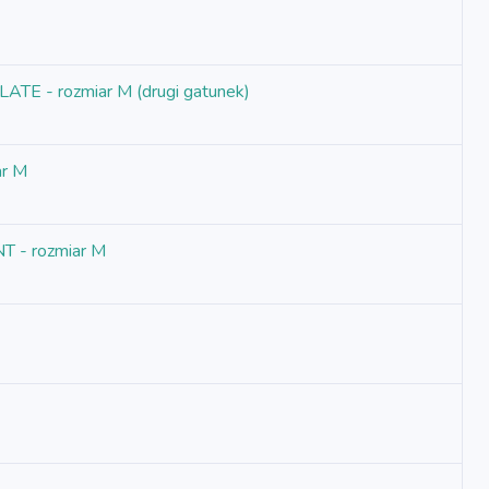
ATE - rozmiar M (drugi gatunek)
ar M
T - rozmiar M