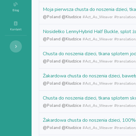
Moja pierwsza chusta do noszenia dzieci
Blog
@Poland
@Kłudzice
#
Act_As_Weaver
#translation
Kontakt
Nosidełko LennyHybrid Half Buckle, splot
@Poland
@Kłudzice
#
Act_As_Weaver
#translatio
Chusta do noszenia dzieci, tkana splote
@Poland
@Kłudzice
#
Act_As_Weaver
#translatio
Żakardowa chusta do noszenia dzieci, baw
@Poland
@Kłudzice
#
Act_As_Weaver
#translatio
Chusta do noszenia dzieci, tkana splotem
@Poland
@Kłudzice
#
Act_As_Weaver
#translatio
Żakardowa chusta do noszenia dzieci, 10
@Poland
@Kłudzice
#
Act_As_Weaver
#translatio