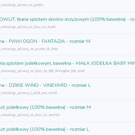
n_missing:_pl.wv_m_pstls
- HOWLIT, tkana splotem skośno-krzyżowym (100% bawełna) - r
n_missing:_pl.wv_m_bsc_ln_hwlt
ełna - PAWI OGON - FANTAZJA - rozmiar M
n_missing:_pl.wvj_m_pccks_tl_fnts
, tkana splotem jodełkowym, bawełna - MAŁA JODEŁKA BABY MIN
n_missing:_pl.wvj_m_bsc_ln_lttl_hrrngbn_bb_mnt
ełna - DZIKIE WINO - VINEYARD - rozmiar L
n_missing:_pl.wvj_l_wld_wn_vnrd
lot jodełkowy (100% bawełna) - rozmiar M
n_missing:_pl.wvj_m_bsc_ln_emrld
lot jodełkowy (100% bawełna) - rozmiar L