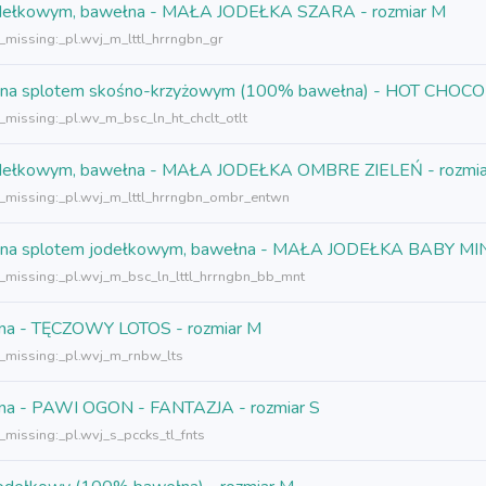
m jodełkowym, bawełna - MAŁA JODEŁKA SZARA - rozmiar M
n_missing:_pl.wvj_m_lttl_hrrngbn_gr
 tkana splotem skośno-krzyżowym (100% bawełna) - HOT CHOCOL
_missing:_pl.wv_m_bsc_ln_ht_chclt_otlt
m jodełkowym, bawełna - MAŁA JODEŁKA OMBRE ZIELEŃ - rozmi
n_missing:_pl.wvj_m_lttl_hrrngbn_ombr_entwn
, tkana splotem jodełkowym, bawełna - MAŁA JODEŁKA BABY MIN
n_missing:_pl.wvj_m_bsc_ln_lttl_hrrngbn_bb_mnt
ełna - TĘCZOWY LOTOS - rozmiar M
n_missing:_pl.wvj_m_rnbw_lts
ełna - PAWI OGON - FANTAZJA - rozmiar S
_missing:_pl.wvj_s_pccks_tl_fnts