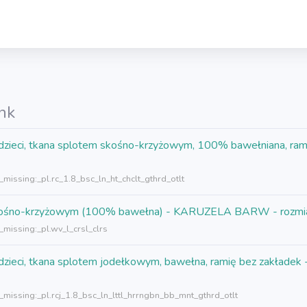
nk
 dzieci, tkana splotem skośno-krzyżowym, 100% bawełniana, r
_missing:_pl.rc_1.8_bsc_ln_ht_chclt_gthrd_otlt
m skośno-krzyżowym (100% bawełna) - KARUZELA BARW - rozmi
_missing:_pl.wv_l_crsl_clrs
 dzieci, tkana splotem jodełkowym, bawełna, ramię bez zakład
_missing:_pl.rcj_1.8_bsc_ln_lttl_hrrngbn_bb_mnt_gthrd_otlt