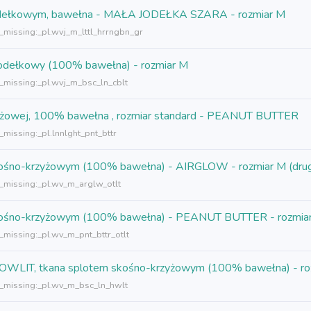
m jodełkowym, bawełna - MAŁA JODEŁKA SZARA - rozmiar M
n_missing:_pl.wvj_m_lttl_hrrngbn_gr
 jodełkowy (100% bawełna) - rozmiar M
n_missing:_pl.wvj_m_bsc_ln_cblt
rzyżowej, 100% bawełna , rozmiar standard - PEANUT BUTTER
_missing:_pl.lnnlght_pnt_bttr
 skośno-krzyżowym (100% bawełna) - AIRGLOW - rozmiar M (drug
n_missing:_pl.wv_m_arglw_otlt
 skośno-krzyżowym (100% bawełna) - PEANUT BUTTER - rozmiar 
_missing:_pl.wv_m_pnt_bttr_otlt
- HOWLIT, tkana splotem skośno-krzyżowym (100% bawełna) - r
n_missing:_pl.wv_m_bsc_ln_hwlt