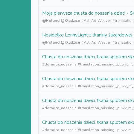
Moja pierwsza chusta do noszenia dzieci -
@Poland
@Kłudzice
#
Act_As_Weaver
#translatio
Nosidełko LennyLight z tkaniny żakardow
@Poland
@Kłudzice
#
Act_As_Weaver
#translation
Chusta do noszenia dzieci, tkana splotem
#doradca_noszenia
#translation_missing:_pl.wv_m_p
Chusta do noszenia dzieci, tkana splotem
#doradca_noszenia
#translation_missing:_pl.wv_m_p
Chusta do noszenia dzieci, tkana splotem
#doradca_noszenia
#translation_missing:_pl.wv_m_p
Chusta do noszenia dzieci, tkana splotem
#doradca_noszenia
#translation_missing:_pl.wv_m_p