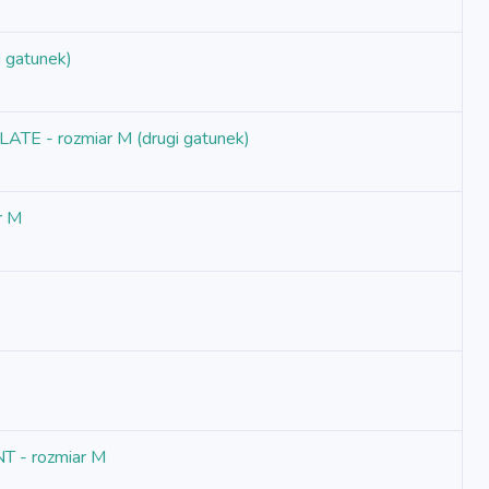
 gatunek)
ATE - rozmiar M (drugi gatunek)
r M
T - rozmiar M