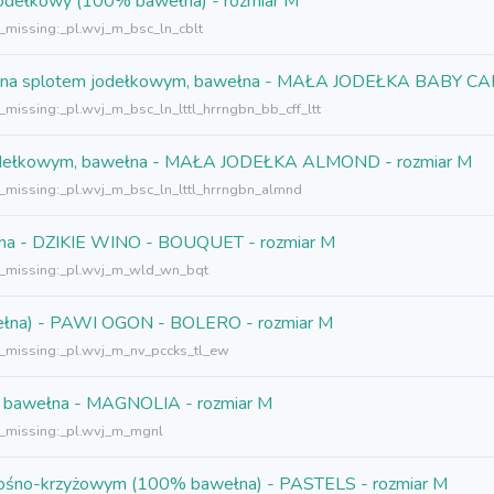
 jodełkowy (100% bawełna) - rozmiar M
n_missing:_pl.wvj_m_bsc_ln_cblt
, tkana splotem jodełkowym, bawełna - MAŁA JODEŁKA BABY CA
_missing:_pl.wvj_m_bsc_ln_lttl_hrrngbn_bb_cff_ltt
m jodełkowym, bawełna - MAŁA JODEŁKA ALMOND - rozmiar M
n_missing:_pl.wvj_m_bsc_ln_lttl_hrrngbn_almnd
ełna - DZIKIE WINO - BOUQUET - rozmiar M
n_missing:_pl.wvj_m_wld_wn_bqt
wełna) - PAWI OGON - BOLERO - rozmiar M
n_missing:_pl.wvj_m_nv_pccks_tl_ew
0% bawełna - MAGNOLIA - rozmiar M
n_missing:_pl.wvj_m_mgnl
 skośno-krzyżowym (100% bawełna) - PASTELS - rozmiar M