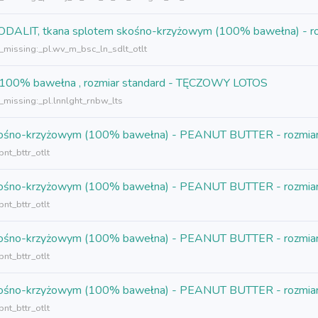
 SODALIT, tkana splotem skośno-krzyżowym (100% bawełna) - ro
n_missing:_pl.wv_m_bsc_ln_sdlt_otlt
ej 100% bawełna , rozmiar standard - TĘCZOWY LOTOS
_missing:_pl.lnnlght_rnbw_lts
 skośno-krzyżowym (100% bawełna) - PEANUT BUTTER - rozmiar 
nt_bttr_otlt
 skośno-krzyżowym (100% bawełna) - PEANUT BUTTER - rozmiar 
nt_bttr_otlt
 skośno-krzyżowym (100% bawełna) - PEANUT BUTTER - rozmiar 
nt_bttr_otlt
 skośno-krzyżowym (100% bawełna) - PEANUT BUTTER - rozmiar 
nt_bttr_otlt