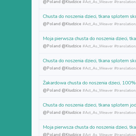
@Poland
@Kłudzice
#
Act_As_Weaver
#translatio
Chusta do noszenia dzieci, tkana splotem 
@Poland
@Kłudzice
#
Act_As_Weaver
#translatio
Moja pierwsza chusta do noszenia dzieci,
@Poland
@Kłudzice
#
Act_As_Weaver
#translation
Chusta do noszenia dzieci, tkana splote
@Poland
@Kłudzice
#
Act_As_Weaver
#translatio
Żakardowa chusta do noszenia dzieci, 100
@Poland
@Kłudzice
#
Act_As_Weaver
#translation
Chusta do noszenia dzieci, tkana splote
@Poland
@Kłudzice
#
Act_As_Weaver
#translatio
Moja pierwsza chusta do noszenia dzieci
@Poland
@Kłudzice
#
Act_As_Weaver
#translatio