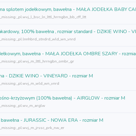
, tkana splotem jodełkowym, bawełna - MAŁA JODEŁKA BABY CA
_missing:_pl.wvj_l_bsc_ln_lttl_hrrngbn_bb_cff_ltt
 żakardowy, 100% bawełna , rozmiar standard - DZIKIE WINO -
n_missing:_pl.lnnhbrd_stndrd_wld_wn_vnrd
m jodełkowym, bawełna - MAŁA JODEŁKA OMBRE SZARY - rozmia
n_missing:_pl.wvj_m_lttl_hrrngbn_ombr_gr
ełna - DZIKIE WINO - VINEYARD - rozmiar M
n_missing:_pl.wvj_m_wld_wn_vnrd
 skośno-krzyżowym (100% bawełna) - AIRGLOW - rozmiar M
n_missing:_pl.wv_m_arglw
0% bawełna - JURASSIC - NOWA ERA - rozmiar M
n_missing:_pl.wvj_m_jrssc_prk_nw_er