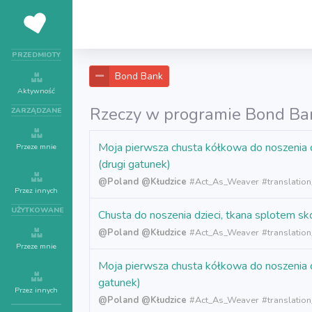
PRZEDMIOTY
Bond Bank
Aktywność
Rzeczy w programie
Bond Ba
ZARZĄDZANE
Moja pierwsza chusta kółkowa do noszenia
Przeze mnie
(drugi gatunek)
@Poland
@Kłudzice
#
Act_As_Weaver
#translation
Przez innych
UŻYTKOWANE
Chusta do noszenia dzieci, tkana splote
@Poland
@Kłudzice
#
Act_As_Weaver
#translation
Przeze mnie
Moja pierwsza chusta kółkowa do noszenia
gatunek)
Przez innych
@Poland
@Kłudzice
#
Act_As_Weaver
#translation