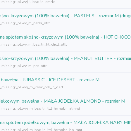
n_missing:_pl.wvj_l_bsc_ln_emrld
skośno-krzyżowym (100% bawełna) - PASTELS - rozmiar M (drugi
n_missing:_pl.wv_m_pstls_otlt
 tkana splotem skośno-krzyżowym (100% bawełna) - HOT CHOCOL
_missing:_pl.wv_m_bsc_ln_ht_chclt_otlt
m skośno-krzyżowym (100% bawełna) - PEANUT BUTTER - rozmia
n_missing:_pl.wv_m_pnt_bttr
% bawełna - JURASSIC - ICE DESERT - rozmiar M
_missing:_pl.wvj_m_jrssc_prk_ic_dsrt
m jodełkowym, bawełna - MAŁA JODEŁKA ALMOND - rozmiar M
n_missing:_pl.wvj_m_bsc_ln_lttl_hrrngbn_almnd
, tkana splotem jodełkowym, bawełna - MAŁA JODEŁKA BABY MIN
n_missing:_pl.wvj_m_bsc_ln_lttl_hrrngbn_bb_mnt