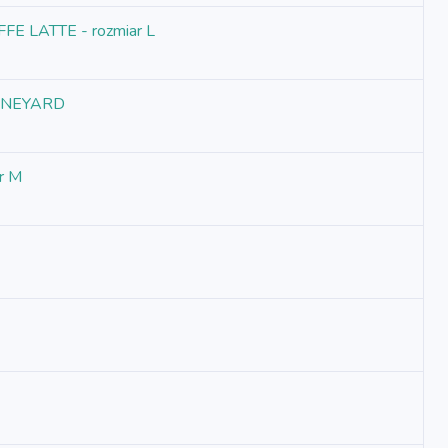
FFE LATTE - rozmiar L
 VINEYARD
r M