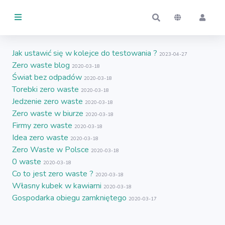
PRZEDMIOTY
Jak ustawić się w kolejce do testowania ?
2023-04-27
Zero waste blog
Aktywność
2020-03-18
Świat bez odpadów
2020-03-18
ZARZĄDZANE
Torebki zero waste
2020-03-18
Jedzenie zero waste
2020-03-18
Przeze mnie
Zero waste w biurze
2020-03-18
Firmy zero waste
2020-03-18
Idea zero waste
Przez innych
2020-03-18
Zero Waste w Polsce
2020-03-18
UŻYTKOWANE
0 waste
2020-03-18
Co to jest zero waste ?
2020-03-18
Przeze mnie
Własny kubek w kawiarni
2020-03-18
Gospodarka obiegu zamkniętego
2020-03-17
Przez innych