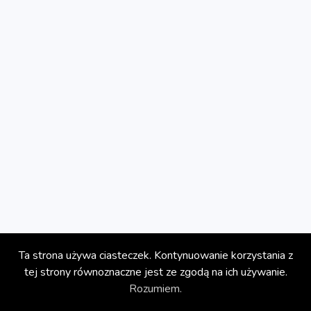
Blog
Kontakt
Ta strona używa ciasteczek. Kontynuowanie korzystania z
Prawa Autorskie © circoola.com 2026
tej strony równoznaczne jest ze zgodą na ich używanie.
Polityka Prywatności
Rozumiem.