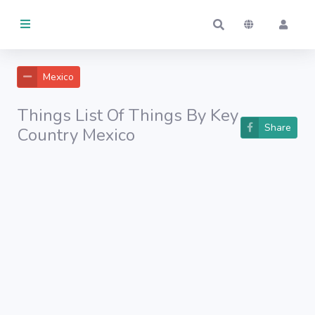
ARTICLES
Mexico
Activité
Things
List Of Things By Key
GÉRÉS
Share
Country
Mexico
Par moi
Par d'autres
EN
USAGE
Par moi
Par d'autres