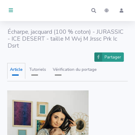
ARTICLES
Écharpe, jacquard (100 % coton) - JURASSIC
- ICE DESERT - taille M
Wvj M Jrssc Prk Ic
Activité
Dsrt
GÉRÉS
Partager
Par moi
Article
Tutoriels
Vérification du portage
Par d'autres
EN
USAGE
Par moi
Par d'autres