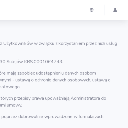
ez Użytkowników w związku z korzystaniem przez nich usług
 97-330 Sulejów KRS:0001064743.
tóre mają zapobiec udostępnieniu danych osobom
wnymi - ustawą o ochronie danych osobowych, ustawą o
lnotowego.
órych przepisy prawa upoważniają Administratora do
nami umowy.
: a) poprzez dobrowolnie wprowadzone w formularzach