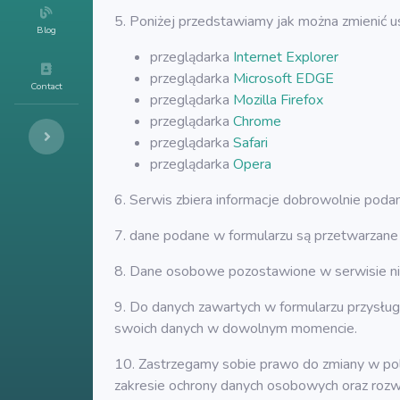
5. Poniżej przedstawiamy jak można zmienić u
Blog
przeglądarka
Internet Explorer
przeglądarka
Microsoft EDGE
Contact
przeglądarka
Mozilla Firefox
przeglądarka
Chrome
przeglądarka
Safari
przeglądarka
Opera
6. Serwis zbiera informacje dobrowolnie poda
7. dane podane w formularzu są przetwarzane 
8. Dane osobowe pozostawione w serwisie nie
9. Do danych zawartych w formularzu przysługu
swoich danych w dowolnym momencie.
10. Zastrzegamy sobie prawo do zmiany w pol
zakresie ochrony danych osobowych oraz rozw