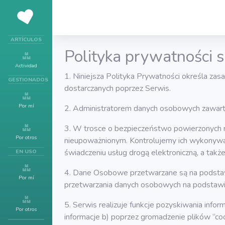
ARTÍCULOS
Polityka prywatności s
Actividad
1. Niniejsza Polityka Prywatności określa za
GESTIONADOS
dostarczanych poprzez Serwis.
Por mí
2. Administratorem danych osobowych zawartyc
3. W trosce o bezpieczeństwo powierzonych 
Por otros
nieupoważnionym. Kontrolujemy ich wykonywa
świadczeniu usług drogą elektroniczną, a ta
EN USO
4. Dane Osobowe przetwarzane są na podstaw
Por mí
przetwarzania danych osobowych na podstawie
5. Serwis realizuje funkcje pozyskiwania inf
Por otros
informacje b) poprzez gromadzenie plików “cook