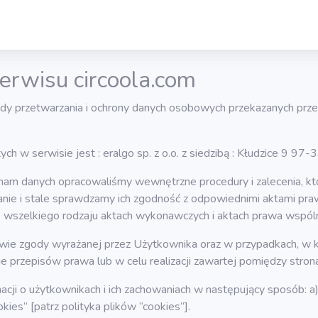
erwisu circoola.com
sady przetwarzania i ochrony danych osobowych przekazanych prz
h w serwisie jest : eralgo sp. z o.o. z siedzibą : Kłudzice 9
nam danych opracowaliśmy wewnętrzne procedury i zalecenia, k
nie i stale sprawdzamy ich zgodność z odpowiednimi aktami pra
kże wszelkiego rodzaju aktach wykonawczych i aktach prawa wspó
ie zgody wyrażanej przez Użytkownika oraz w przypadkach, w kt
 przepisów prawa lub w celu realizacji zawartej pomiędzy stro
ormacji o użytkownikach i ich zachowaniach w następujący sposób
ies” [patrz polityka plików “cookies”].